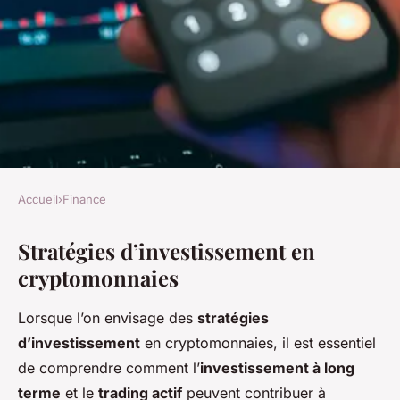
Accueil
›
Finance
FINANCE
Stratégies d’investissement en
Comment investir
cryptomonnaies
efficacement dans les
cryptomonnaies
Lorsque l’on envisage des
stratégies
d’investissement
en cryptomonnaies, il est essentiel
Youssef
•
25 novembre 2024
•
6 min de lecture
de comprendre comment l’
investissement à long
terme
et le
trading actif
peuvent contribuer à