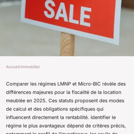
Accueil
›
Immobilier
IMMOBILIER
Comparatif des régimes lmnp
Comparer les régimes LMNP et Micro-BIC révèle des
différences majeures pour la fiscalité de la location
et micro-bic : le meilleur choix
meublée en 2025. Ces statuts proposent des modes
pour 2025
de calcul et des obligations spécifiques qui
influencent directement la rentabilité. Identifier le
Youssef
•
17 octobre 2025
•
11 min de lecture
régime le plus avantageux dépend de critères précis,