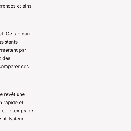
rences et ainsi
el. Ce tableau
ssistants
rmettent par
t des
 comparer ces
re revêt une
n rapide et
, et le temps de
utilisateur.