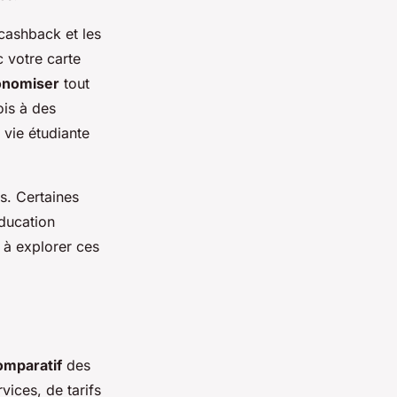
 cashback et les
 votre carte
onomiser
tout
ois à des
vie étudiante
es. Certaines
ducation
 à explorer ces
omparatif
des
vices, de tarifs