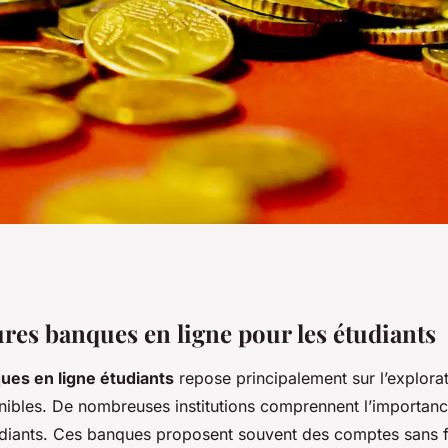
uelles sont les
ures banques en ligne pour les étudiants
ues en ligne étudiants
repose principalement sur l’explorat
ur les étudiants ?
nibles. De nombreuses institutions comprennent l’importanc
diants. Ces banques proposent souvent des comptes sans fr