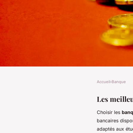
Accueil
›
Banque
BANQUE
Banques en ligne : q
Les meille
Choisir les
banq
meilleures offres po
bancaires dispo
adaptés aux étu