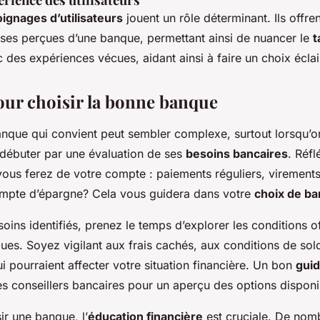
ignages d’utilisateurs
jouent un rôle déterminant. Ils offre
esses perçues d’une banque, permettant ainsi de nuancer le
t
 des expériences vécues, aidant ainsi à faire un choix éclai
our choisir la bonne banque
nque qui convient peut sembler complexe, surtout lorsqu’on 
e débuter par une évaluation de ses
besoins bancaires
. Réfl
e vous ferez de votre compte : paiements réguliers, virements
mpte d’épargne? Cela vous guidera dans votre
choix de b
oins identifiés, prenez le temps d’explorer les conditions o
ques. Soyez vigilant aux frais cachés, aux conditions de so
i pourraient affecter votre situation financière. Un bon
gui
es conseillers bancaires pour un aperçu des options disponi
ir une banque, l’
éducation financière
est cruciale. De nom