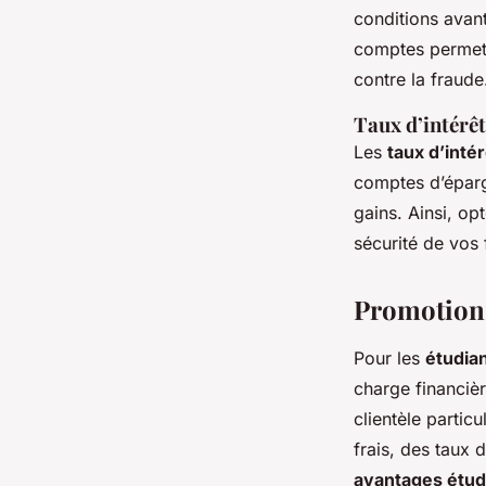
conditions avan
comptes permett
contre la fraude
Taux d’intérê
Les
taux d’intér
comptes d’éparg
gains. Ainsi, op
sécurité de vos
Promotions
Pour les
étudia
charge financiè
clientèle partic
frais, des taux d
avantages étud