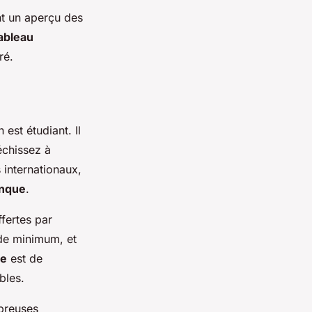
nt un aperçu des
ableau
ré.
est étudiant. Il
échissez à
 internationaux,
anque
.
ffertes par
lde minimum, et
de
est de
bles.
breuses