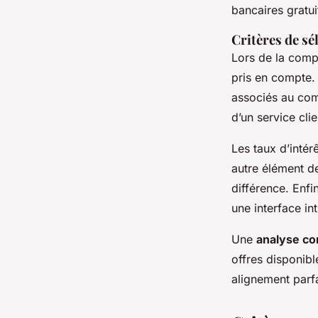
Youssef
•
25 novembre 2024
•
6 min de lecture
bancaires gratu
Critères de sé
Lors de la com
pris en compte.
associés au comp
d’un service cli
Les taux d’inté
autre élément d
différence. Enfin
une interface int
Une
analyse co
offres disponibl
alignement parfai