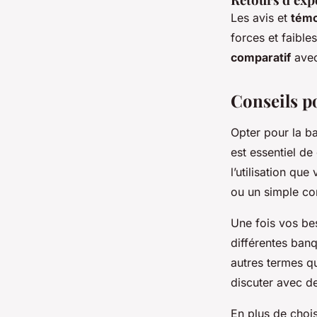
Les avis et
témo
forces et faibl
comparatif
avec
Conseils p
Opter pour la ba
est essentiel d
l’utilisation qu
ou un simple co
Une fois vos bes
différentes ban
autres termes qu
discuter avec d
En plus de chois