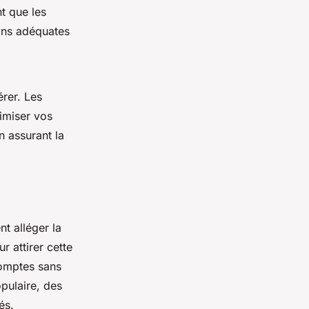
t que les
ions adéquates
rer. Les
imiser vos
n assurant la
nt alléger la
r attirer cette
comptes sans
opulaire, des
és.