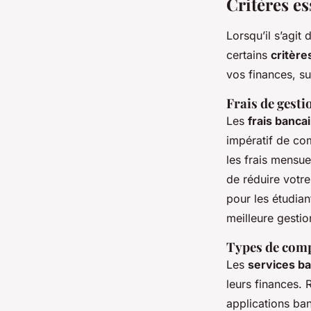
Critères es
Lorsqu’il s’agit
certains
critère
vos finances, su
Frais de gest
Les
frais banca
impératif de com
les frais mensuel
de réduire votre
pour les étudian
meilleure gestio
Types de comp
Les
services b
leurs finances. 
applications ban