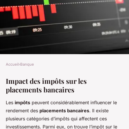
Accueil
›
Banque
BANQUE
Impact des impôts sur les
Comment les impôts affectent
placements bancaires
vos placements bancaires ?
Les
impôts
peuvent considérablement influencer le
Youssef
•
25 novembre 2024
•
4 min de lecture
rendement des
placements bancaires
. Il existe
plusieurs catégories d’impôts qui affectent ces
investissements. Parmi eux, on trouve l’impôt sur le