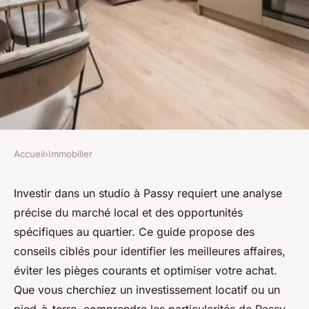
Accueil
›
Immobilier
IMMOBILIER
Achat de studio à Passy : nos
Investir dans un studio à Passy requiert une analyse
précise du marché local et des opportunités
conseils pour réussir votre
spécifiques au quartier. Ce guide propose des
investissement
conseils ciblés pour identifier les meilleures affaires,
éviter les pièges courants et optimiser votre achat.
Youssef
•
27 juin 2025
•
5 min de lecture
Que vous cherchiez un investissement locatif ou un