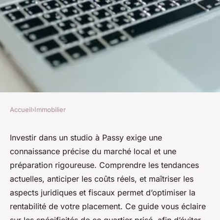
Accueil
›
Immobilier
IMMOBILIER
Guide pour réussir votre
Investir dans un studio à Passy exige une
connaissance précise du marché local et une
investissement dans un studio
préparation rigoureuse. Comprendre les tendances
à passy
actuelles, anticiper les coûts réels, et maîtriser les
aspects juridiques et fiscaux permet d’optimiser la
Youssef
•
3 octobre 2025
•
9 min de lecture
rentabilité de votre placement. Ce guide vous éclaire